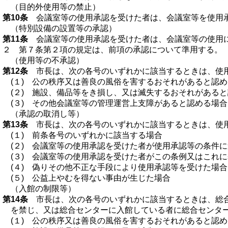
（目的外使用等の禁止）
第10条
会議室等の使用承認を受けた者は、会議室等を使用承
（特別設備の設置等の承認）
第11条
会議室等の使用承認を受けた者は、会議室等の使用に
２ 第７条第２項の規定は、前項の承認について準用する。
（使用等の不承認）
第12条
市長は、次の各号のいずれかに該当するときは、使用
(１) 公の秩序又は善良の風俗を害するおそれがあると認
(２) 施設、備品等をき損し、又は滅失するおそれがある
(３) その他会議室等の管理運営上支障があると認める場合
（承認の取消し等）
第13条
市長は、次の各号のいずれかに該当するときは、使用
(１) 前条各号のいずれかに該当する場合
(２) 会議室等の使用承認を受けた者が使用承認等の条件
(３) 会議室等の使用承認を受けた者がこの条例又はこれ
(４) 偽りその他不正な手段により使用承認等を受けた場合
(５) 公益上やむを得ない事由が生じた場合
（入館の制限等）
第14条
市長は、次の各号のいずれかに該当するときは、総合
を禁じ、又は総合センターに入館している者に総合センタ
(１) 公の秩序又は善良の風俗を害するおそれがあると認