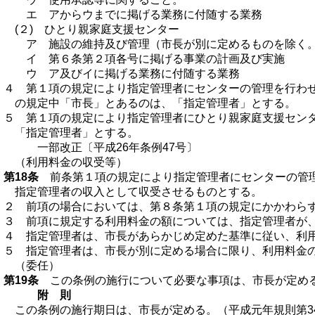
エ アからウまでに掲げる業務に付随する業務
(２) ひとり親家庭支援センター
ア 施設の維持及び管理（市長が別に定めるものを除く
イ 第６条第２項各号に掲げる事業の計画及び実施
ウ ア及びイに掲げる業務に付随する業務
４ 第１項の規定により指定管理者にセンターの管理を行わせ
の規定中「市長」とあるのは、「指定管理者」とする。
５ 第１項の規定により指定管理者にひとり親家庭支援セン
「指定管理者」とする。
一部改正〔平成26年条例47号〕
（利用料金の収受等）
第18条
前条第１項の規定により指定管理者にセンターの管理
指定管理者の収入として収受させるものとする。
２ 前項の場合においては、第８条第１項の規定にかかわら
３ 前項に規定する利用料金の額については、指定管理者が
４ 指定管理者は、市長があらかじめ定めた基準に従い、利
５ 指定管理者は、市長が別に定める場合に限り、利用料金
（委任）
第19条
この条例の施行について必要な事項は、市長が定め
附 則
この条例の施行期日は、市長が定める。（平成元年規則第3