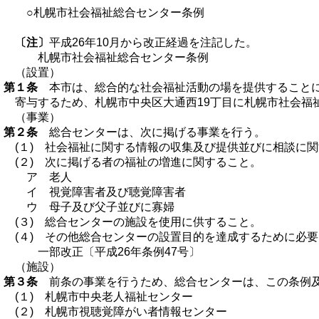
○札幌市社会福祉総合センター条例
〔注〕
平成26年10月から改正経過を注記した。
札幌市社会福祉総合センター条例
（設置）
第１条
本市は、総合的な社会福祉活動の場を提供することに
寄与するため、札幌市中央区大通西19丁目に札幌市社会福
（事業）
第２条
総合センターは、次に掲げる事業を行う。
(１) 社会福祉に関する情報の収集及び提供並びに相談に
(２) 次に掲げる者の福祉の増進に関すること。
ア 老人
イ 視覚障害者及び聴覚障害者
ウ 母子及び父子並びに寡婦
(３) 総合センターの施設を使用に供すること。
(４) その他総合センターの設置目的を達成するために必
一部改正〔平成26年条例47号〕
（施設）
第３条
前条の事業を行うため、総合センターは、この条例及
(１) 札幌市中央老人福祉センター
(２) 札幌市視聴覚障がい者情報センター