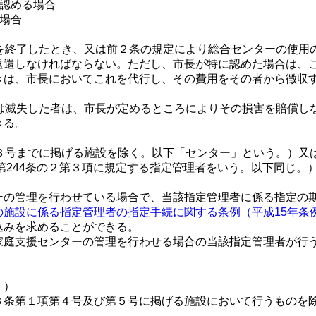
と認める場合
る場合
終了したとき、又は前２条の規定により総合センターの使用の
返還しなければならない。ただし、市長が特に認めた場合は、
きは、市長においてこれを代行し、その費用をその者から徴収
滅失した者は、市長が定めるところによりその損害を賠償し
きる。
号までに掲げる施設を除く。以下「センター」という。）又
）第244条の２第３項に規定する指定管理者をいう。以下同じ
ーの管理を行わせている場合で、当該指定管理者に係る指定の
の施設に係る指定管理者の指定手続に関する条例（平成15年条例
込みを求めることができる。
家庭支援センターの管理を行わせる場合の当該指定管理者が行
。）
３条第１項第４号及び第５号に掲げる施設において行うものを