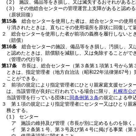
(２) 施設、備品等をき損し、又は滅失するおそれがある
(３) その他総合センターの管理運営上支障があると認め
（原状回復）
第15条
総合センターを使用した者は、総合センターの使用を
り消されたときは、直ちにその使用場所を原状に回復して
２ 総合センターを使用した者が前項の義務を履行しないと
（賠償）
第16条
総合センターの施設、備品等をき損し、汚損し、又は
と認めたときは、賠償額を減額し、又は免除することがで
（管理の代行等）
第17条
市長は、総合センター（第３条第１項第１号から第３
ときは、指定管理者（地方自治法（昭和22年法律第67号
ことができる。
２ 前項の規定により指定管理者にひとり親家庭支援センタ
は、当該管理が良好に行われている場合に限り、
札幌市公
当該管理を行っている団体に
同条例第３条
の規定による申
３ 第１項の規定により指定管理者にセンター又はひとり親
務とする。
(１) センター
ア 施設の維持及び管理（市長が別に定めるものを除く
イ 第２条第１号、第３号及び第４号に掲げる事業（第
ウ 使用承認等に関すること。