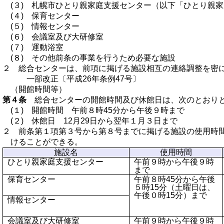
(３) 札幌市ひとり親家庭支援センター（以下「ひとり親
(４) 保育センター
(５) 情報センター
(６) 会議室及び大研修室
(７) 運動浴室
(８) その他前条の事業を行うため必要な施設
２ 総合センターは、前項に掲げる施設相互の連絡調整を密
一部改正〔平成26年条例47号〕
（開館時間等）
第４条
総合センターの開館時間及び休館日は、次のとおりと
(１) 開館時間 午前８時45分から午後９時まで
(２) 休館日 12月29日から翌年１月３日まで
２ 前条第１項第３号から第８号までに掲げる施設の使用時
けることができる。
施設名
使用時間
ひとり親家庭支援センター
午前９時から午後９時
まで
保育センター
午前８時45分から午後
５時15分（土曜日は、
午後０時15分）まで
情報センター
会議室及び大研修室
午前９時から午後９時