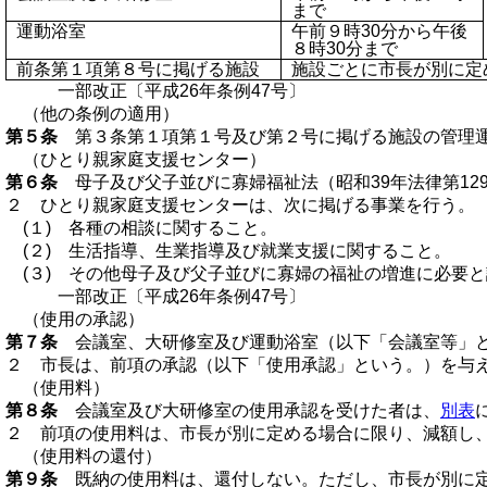
まで
運動浴室
午前９時30分から午後
８時30分まで
前条第１項第８号に掲げる施設
施設ごとに市長が別に定
一部改正〔平成26年条例47号〕
（他の条例の適用）
第５条
第３条第１項第１号及び第２号に掲げる施設の管理
（ひとり親家庭支援センター）
第６条
母子及び父子並びに寡婦福祉法（昭和39年法律第12
２ ひとり親家庭支援センターは、次に掲げる事業を行う。
(１) 各種の相談に関すること。
(２) 生活指導、生業指導及び就業支援に関すること。
(３) その他母子及び父子並びに寡婦の福祉の増進に必要
一部改正〔平成26年条例47号〕
（使用の承認）
第７条
会議室、大研修室及び運動浴室（以下「会議室等」と
２ 市長は、前項の承認（以下「使用承認」という。）を与
（使用料）
第８条
会議室及び大研修室の使用承認を受けた者は、
別表
２ 前項の使用料は、市長が別に定める場合に限り、減額し
（使用料の還付）
第９条
既納の使用料は、還付しない。ただし、市長が別に定