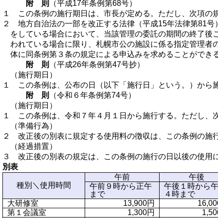
附 則
（平成17年条例第68号）
１ この条例の施行期日は、市長が定める。ただし、次項の規
２ 地方自治法の一部を改正する法律（平成15年法律第81
をしている場合において、当該管理の委託の期間の終了後
われている場合に限り、札幌市公の施設に係る指定管理者の
体に同条例第３条の規定による申込みを求めることができ
附 則
（平成26年条例第47号抄）
（施行期日）
１ この条例は、公布の日（以下「施行日」という。）から
附 則
（令和６年条例第74号）
（施行期日）
１ この条例は、令和７年４月１日から施行する。ただし、
（準備行為）
２ 改正後の別表に規定する使用料の徴収は、この条例の施
（経過措置）
３ 改正後の別表の規定は、この条例の施行の日以後の使用
別表
午前
午後
種別＼使用時間
午前９時から正午
午後１時から
まで
４時まで
大研修室
13,900円
16,0
第１会議室
1,300円
1,5