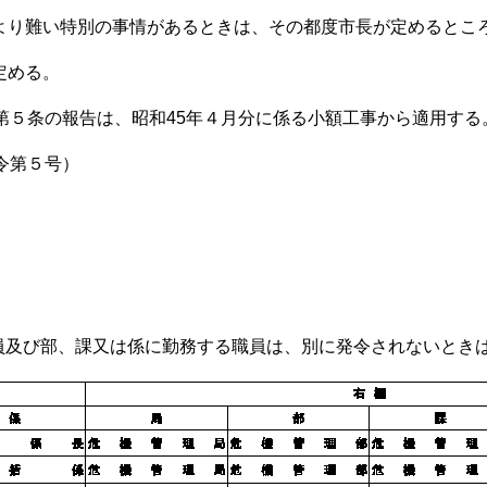
り難い特別の事情があるときは、その都度市長が定めるとこ
定める。
、第５条の報告は、昭和45年４月分に係る小額工事から適用する
令第５号）
員及び部、課又は係に勤務する職員は、別に発令されないとき