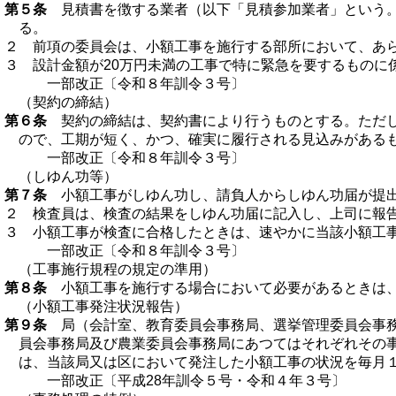
第５条
見積書を徴する業者（以下「見積参加業者」という。
る。
２ 前項の委員会は、小額工事を施行する部所において、あ
３ 設計金額が20万円未満の工事で特に緊急を要するものに
一部改正〔令和８年訓令３号〕
（契約の締結）
第６条
契約の締結は、契約書により行うものとする。ただし、
ので、工期が短く、かつ、確実に履行される見込みがある
一部改正〔令和８年訓令３号〕
（しゆん功等）
第７条
小額工事がしゆん功し、請負人からしゆん功届が提出
２ 検査員は、検査の結果をしゆん功届に記入し、上司に報
３ 小額工事が検査に合格したときは、速やかに当該小額工
一部改正〔令和８年訓令３号〕
（工事施行規程の規定の準用）
第８条
小額工事を施行する場合において必要があるときは
（小額工事発注状況報告）
第９条
局（会計室、教育委員会事務局、選挙管理委員会事務
員会事務局及び農業委員会事務局にあつてはそれぞれその
は、当該局又は区において発注した小額工事の状況を毎月
一部改正〔平成28年訓令５号・令和４年３号〕