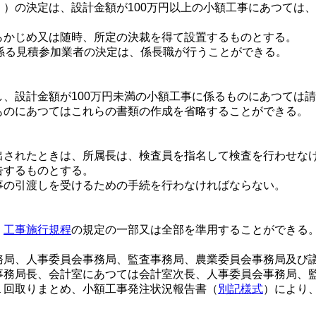
）の決定は、設計金額が100万円以上の小額工事にあつては
らかじめ又は随時、所定の決裁を得て設置するものとする。
係る見積参加業者の決定は、係長職が行うことができる。
設計金額が100万円未満の小額工事に係るものにあつては請
ものにあつてはこれらの書類の作成を省略することができる。
されたときは、所属長は、検査員を指名して検査を行わせな
告するものとする。
事の引渡しを受けるための手続を行わなければならない。
、
工事施行規程
の規定の一部又は全部を準用することができる
局、人事委員会事務局、監査事務局、農業委員会事務局及び議
事務局長、会計室にあつては会計室次長、人事委員会事務局、
１回取りまとめ、小額工事発注状況報告書（
別記様式
）により