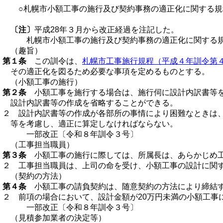
○札幌市小額工事の施行及び契約事務の適正化に関する規
〔注〕
平成28年３月から改正経過を注記した。
札幌市小額工事の施行及び契約事務の適正化に関する
（趣旨）
第１条
この訓令は、
札幌市工事施行規程（平成４年訓令第
その適正化を図るため必要な事項を定めるものとする。
（小額工事の施行）
第２条
小額工事を施行する場合は、施行伺に設計内訳書等を
設計内訳書等の作成を省略することができる。
２ 設計内訳書等の作成が各部所の事情により困難なときは
等を考慮し、適正に算定しなければならない。
一部改正〔令和８年訓令３号〕
（工事担当職員）
第３条
小額工事の施行に際しては、所属長は、あらかじめ工
２ 工事担当職員は、上司の命を受け、小額工事の設計に関
（契約の方法）
第４条
小額工事の請負契約は、随意契約の方法により締結
２ 前項の場合において、設計金額が20万円未満の小額工事
一部改正〔令和８年訓令３号〕
（見積参加業者の決定等）