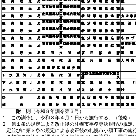
附 則
（令和８年訓令第３号）
１ この訓令は、令和８年４月１日から施行する。（後略）
２ 第１条の規定による改正後の札幌市事務専決規程の規定
定並びに第３条の規定による改正後の札幌市小額工事の施