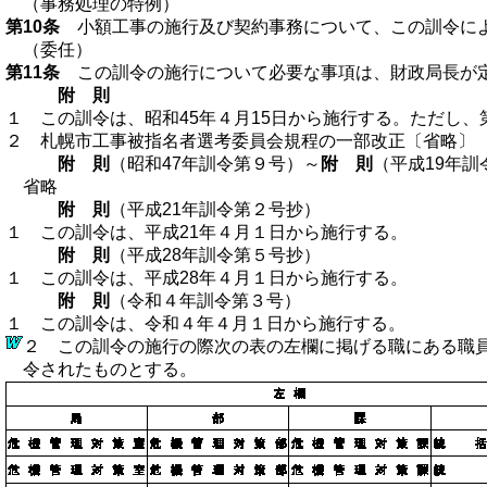
（事務処理の特例）
第10条
小額工事の施行及び契約事務について、この訓令によ
（委任）
第11条
この訓令の施行について必要な事項は、財政局長が
附 則
１ この訓令は、昭和45年４月15日から施行する。ただし
２ 札幌市工事被指名者選考委員会規程の一部改正〔省略〕
附 則
（昭和47年訓令第９号）～
附 則
（平成19年訓
省略
附 則
（平成21年訓令第２号抄）
１ この訓令は、平成21年４月１日から施行する。
附 則
（平成28年訓令第５号抄）
１ この訓令は、平成28年４月１日から施行する。
附 則
（令和４年訓令第３号）
１ この訓令は、令和４年４月１日から施行する。
２ この訓令の施行の際次の表の左欄に掲げる職にある職
令されたものとする。