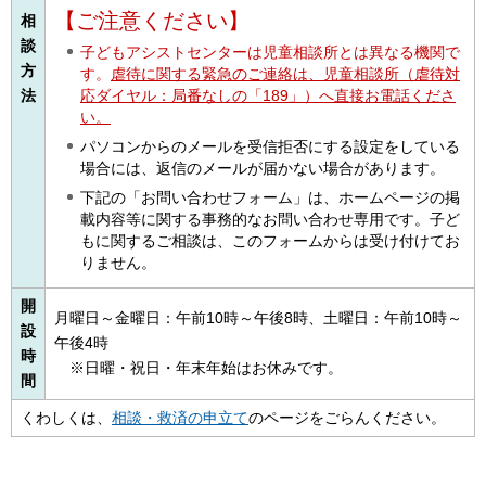
【ご注意ください】
相
談
子どもアシストセンターは児童相談所とは異なる機関で
方
す。
虐待に関する緊急のご連絡は、児童相談所（虐待対
法
応ダイヤル：局番なしの「189」）へ直接お電話くださ
い。
パソコンからのメールを受信拒否にする設定をしている
場合には、返信のメールが届かない場合があります。
下記の「お問い合わせフォーム」は、ホームページの掲
載内容等に関する事務的なお問い合わせ専用です。子ど
もに関するご相談は、このフォームからは受け付けてお
りません。
開
月曜日～金曜日：午前10時～午後8時、土曜日：午前10時～
設
午後4時
時
※日曜・祝日・年末年始はお休みです。
間
くわしくは、
相談・救済の申立て
のページをごらんください。