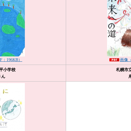
F：196KB）
画像（
平小学校
札幌市
さん