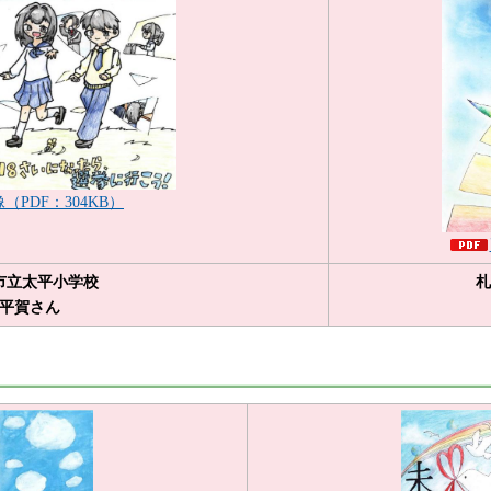
（PDF：304KB）
市立太平小学校
札
平賀さん