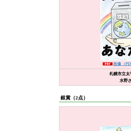
画像（PD
札幌市立太
水野
銀賞（2点）