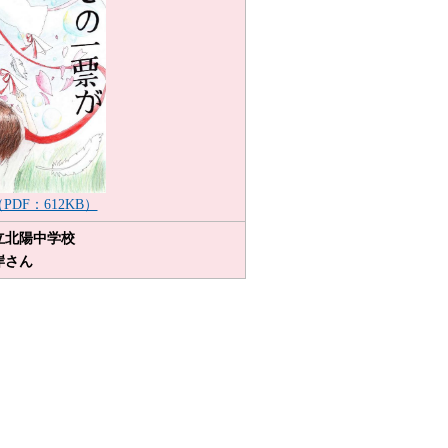
PDF：612KB）
立北陽中学校
岸さん