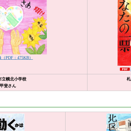
（PDF：475KB）
市立幌北小学校
札
甲斐さん