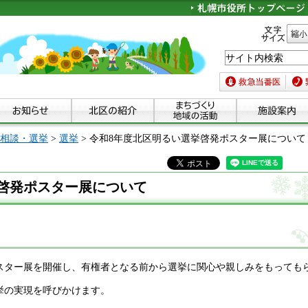
文字サイズ
縮小
救急当番医
緊急
相談・選挙
>
選挙
> 令和8年度北区明るい選挙啓発ポスター展について
啓発ポスター展について
スター展を開催し、有権者となる前から選挙に関心や親しみをもっても
挙の実現を呼びかけます。