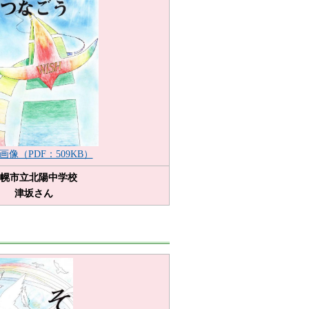
画像（PDF：509KB）
幌市立北陽中学校
津坂さん