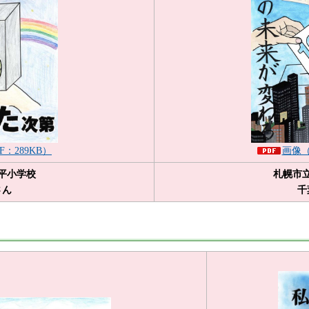
F：289KB）
画像（
平小学校
札幌市
さん
千