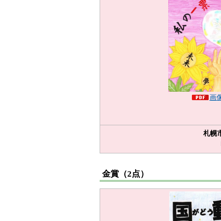
画像
札幌
金賞（2点）