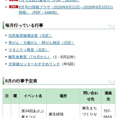
8月号の情報プラザ（2026年8月11日～2026年9月10日の
情報）（PDF：548KB）
毎月行っている行事
住民集団健康診査（北区）
胃がん・大腸がん・肺がん検診（北区）
マタニティ教室（北区）
離乳食教室（7カ月から）
（1・8月以外）
北保健センターおすすめランチ
（年5回）
8月の行事予定表
問い合わ
連絡
日
曜
イベント名
場所
せ先
先
麻生まち
第34回あさぶ
757-
麻生緑地
づくりセ
夏まつり
5810