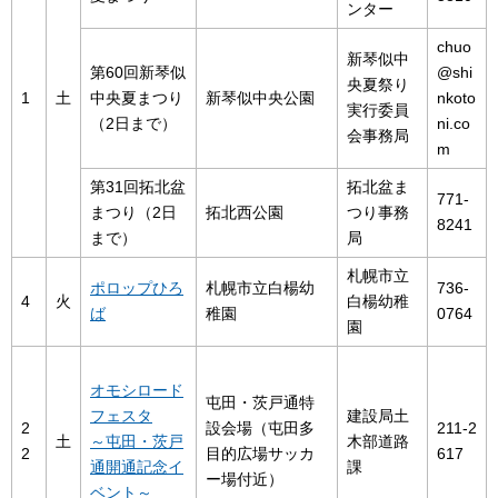
ンター
chuo
新琴似中
第60回新琴似
@shi
央夏祭り
1
土
中央夏まつり
新琴似中央公園
nkoto
実行委員
（2日まで）
ni.co
会事務局
m
第31回拓北盆
拓北盆ま
771-
まつり（2日
拓北西公園
つり事務
8241
まで）
局
札幌市立
ポロップひろ
札幌市立白楊幼
736-
4
火
白楊幼稚
ば
稚園
0764
園
オモシロード
屯田・茨戸通特
フェスタ
建設局土
2
設会場（屯田多
211-2
土
～屯田・茨戸
木部道路
2
目的広場サッカ
617
通開通記念イ
課
ー場付近）
ベント～