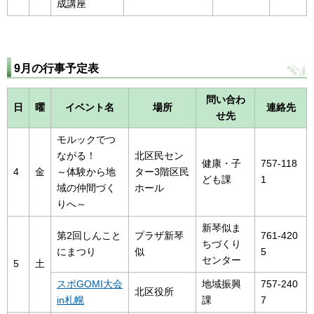
成講座
9月の行事予定表
問い合わ
日
曜
イベント名
場所
連絡先
せ先
モルックでつ
ながる！
北区民セン
健康・子
757-118
4
金
～体験から地
ター3階区民
ども課
1
域の仲間づく
ホール
りへ～
新琴似ま
第2回しんこと
プラザ新琴
761-420
ちづくり
にまつり
似
5
センター
5
土
スポGOMI大会
地域振興
757-240
北区役所
in札幌
課
7