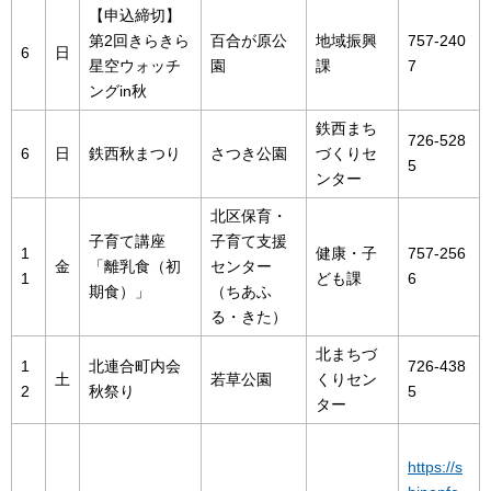
【申込締切】
第2回きらきら
百合が原公
地域振興
757-240
6
日
星空ウォッチ
園
課
7
ングin秋
鉄西まち
726-528
6
日
鉄西秋まつり
さつき公園
づくりセ
5
ンター
北区保育・
子育て講座
子育て支援
1
健康・子
757-256
金
「離乳食（初
センター
1
ども課
6
期食）」
（ちあふ
る・きた）
北まちづ
1
北連合町内会
726-438
土
若草公園
くりセン
2
秋祭り
5
ター
https://s