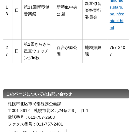
hinonfe
新琴似音
1
第11回新琴似
新琴似中央
s.stars.
日
楽祭実行
3
音楽祭
公園
ne.jp/co
委員会
ntact.ht
ml
第2回きらきら
2
百合が原公
地域振興
757-240
日
星空ウォッチ
7
園
課
7
ングin秋
このページについてのお問い合わせ
札幌市北区市民部総務企画課
〒001-8612 札幌市北区北24条西6丁目1-1
電話番号：011-757-2503
ファクス番号：011-757-2401