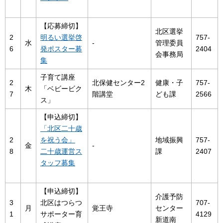
【応募締切】
北区選挙
2
明るい選挙啓
757-
水
-
管理委員
6
発ポスター募
2404
会事務局
集
子育て講座
2
北保健センター2
健康・子
757-
木
「ベビービク
7
階講堂
ども課
2566
ス」
【申込締切】
「北区二十歳
2
を祝う会」
地域振興
757-
金
-
8
二十歳運営ス
課
2407
タッフ募集
【申込締切】
介護予防
3
北区はつらつ
707-
月
覚王寺
センター
1
サポーター育
4129
新道南