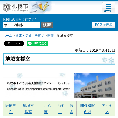
メニュ
札幌市
ー
お探しの情報は何ですか。
PC版を表示
ホーム
>
健康・福祉・子育て
>
医療
> 地域支援室
更新日：2019年3月18日
地域支援室
医療部
地域支
ここら
さぽ
通
関係機関
アクセ
門
援室
ぽ
こ
園
向け
ス