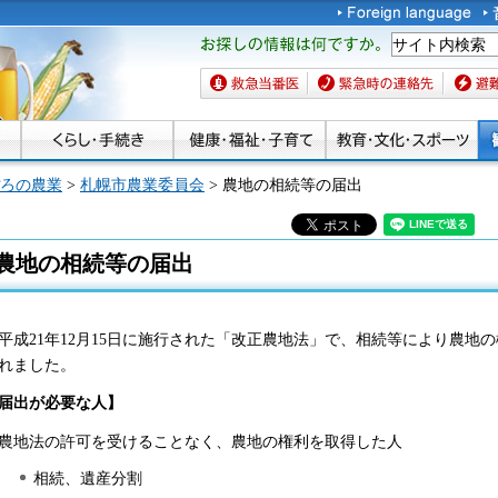
お探しの情報は何です
か。
救急当番医
緊急時の連絡先
避難場
ろの農業
>
札幌市農業委員会
> 農地の相続等の届出
農地の相続等の届出
平
成21年12月15日に施行された「改正農地法」で、相続等により農地
れました。
届出が必要な人】
農
地法の許可を受けることなく、農地の権利を取得した人
相続、遺産分割