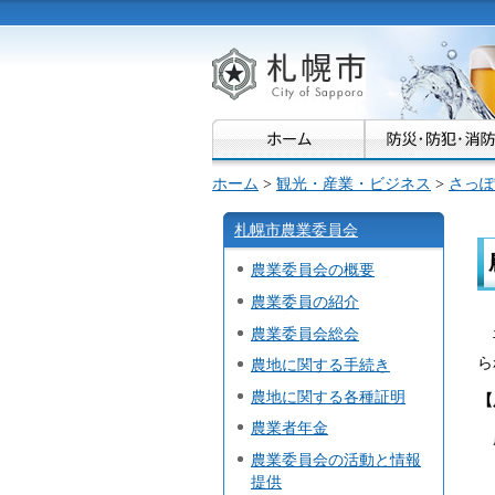
札幌市
ホーム
>
観光・産業・ビジネス
>
さっぽ
札幌市農業委員会
農業委員会の概要
農業委員の紹介
農業委員会総会
ら
農地に関する手続き
農地に関する各種証明
【
農業者年金
農業委員会の活動と情報
提供