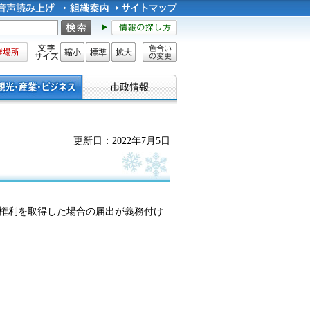
所
文字サイズ
縮小
標準
拡大
色合い
の変更
更新日：2022年7月5日
の権利を取得した場合の届出が義務付け