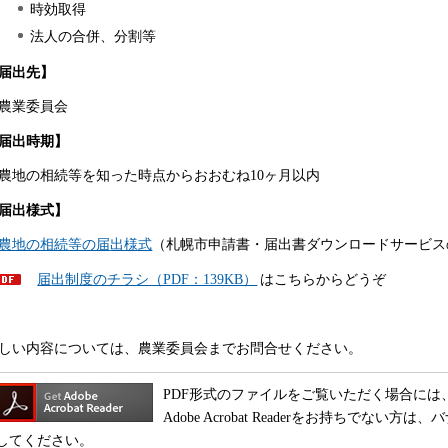
時効取得
法人の合併、分割等
届出先】
農業
委員会
届出時期】
農
地の相続等を知った時点からおおむね10ヶ月以内
届出様式】
農地の相続等の届
出様式
（札幌市申請書・届出書ダウンロードサービス
届
出制度のチラシ（PDF：139KB）
はこちらからどうぞ
しい内容については、農業委員会までお問合せください。
PDF形式のファイルをご覧いただく場合には、Adobe
Adobe Acrobat Readerをお持ちでな
してください。