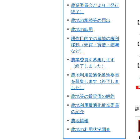
農業委員会だより（発行
終了）
農地の相続等の届出
【
農地の転用
耕作目的での農地の権利
【
移動（売買・貸借・贈与
など）
農業委員を募集します
【
（終了しました）
農地利用最適化推進委員
を募集します（終了しま
した）
農地等の賃貸借の解約
農地利用最適化推進委員
詳
の紹介
農地情報
農地の利用状況調査