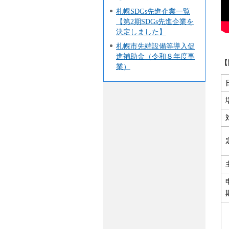
札幌SDGs先進企業一覧
【第2期SDGs先進企業を
決定しました】
札幌市先端設備等導入促
進補助金（令和８年度事
【
業）