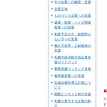
中小企業への融資・支援
企業立地
ものづくり企業への支援
健康・医療・バイオ関連
産業への支援
創業予定の方、創業間も
ない方への支援
働き方改革・人材確保の
支援
札幌市経済観光局企業支
援ガイドブック
事業承継マッチング支援
食関連産業への支援
先端設備等導入計画につ
いて
国際ビジネス人材の支援
※
札幌を牽引する企業の創
す
出