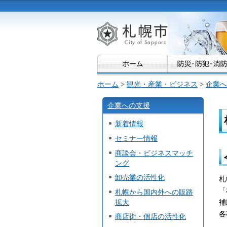
札幌市
ホーム
>
観光・産業・ビジネス
>
企業へ
企業への支援
新着情報
セミナー情報
商談会・ビジネスマッチ
ング
卸売業の活性化
札
「
札幌から国内外への販路
補
拡大
各
商店街・個店の活性化