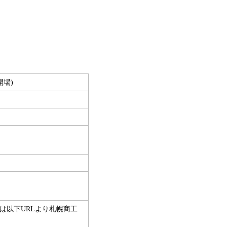
開場)
は以下URLより札幌商工