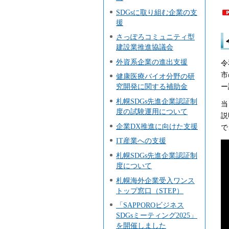
SDGsに取り組む企業の支
援
さっぽろコミュニティ型
建設業推進協議会
外資系企業の進出支援
令
市
健康医療バイオ分野の研
ー
究開発に関する補助金
札幌SDGs先進企業認証制
当
度の試験運用について
説
企業DX推進に向けた支援
で
IT産業への支援
札幌SDGs先進企業認証制
度について
札幌海外企業受入ワンス
トップ窓口（STEP）
「SAPPOROビジネス
SDGsミーティング2025」
を開催しました