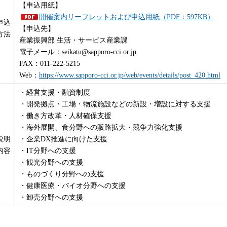
【申込用紙】
開催案内リーフレットおよび申込用紙（PDF：597KB）
申込
【申込先】
方法
産業振興部 生活・サービス産業課
電子メール：seikatu@sapporo-cci.or.jp
FAX：011-222-5215
Web：
https://www.sapporo-cci.or.jp/web/events/details/post_420.html
・経営支援・融資制度
・開発拠点・工場・物流施設などの新設・増設に対する支援
・働き方改革・人材確保支援
・海外展開、食分野への販路拡大・競争力強化支援
説明
・企業DX推進に向けた支援
内容
・IT分野への支援
・観光分野への支援
・ものづくり分野への支援
・健康医療・バイオ分野への支援
・卸売分野への支援