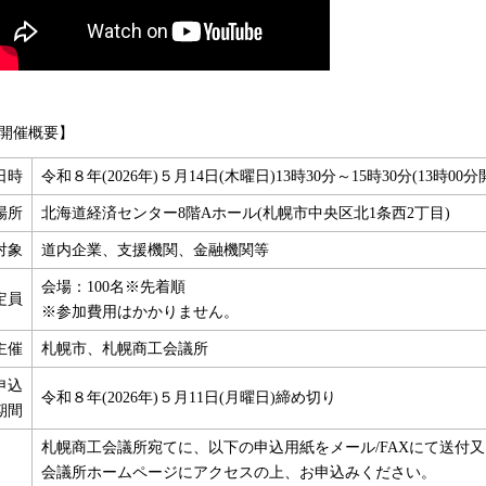
開催概要】
日時
令和８年(2026年)５月14日(木曜日)13時30分～15時30分(13時00分
場所
北海道経済センター8階Aホール(札幌市中央区北1条西2丁目)
対象
道内企業、支援機関、金融機関等
会場：100名※先着順
定員
※参加費用はかかりません。
主催
札幌市、札幌商工会議所
申込
令和８年(2026年)５月11日(月曜日)締め切り
期間
札幌商工会議所宛てに、以下の申込用紙をメール/FAXにて送付又
会議所ホームページにアクセスの上、お申込みください。