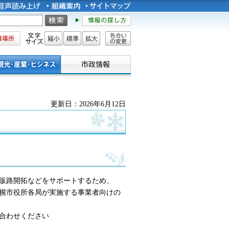
所
文字サイズ
縮小
標準
拡大
色合い
の変更
更新日：2026年6月12日
販路開拓などをサポートするため、
幌市役所各局が実施する事業者向けの
合わせください