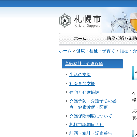
札幌市
ホーム
>
健康・福祉・子育て
>
福祉・介
高齢福祉・介護保険
生活の支援
社会参加支援
住宅と介護施設
ケ
援
介護予防・介護予防の拠
点・健康診断・医療
点
介護保険制度について
質
札幌市認知症ナビ
計画・統計・調査報告