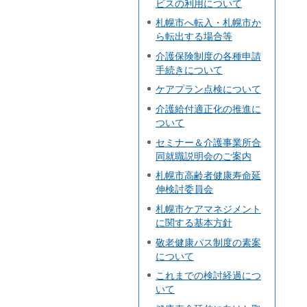
ビスの利用について
札幌市へ転入・札幌市か
ら転出する場合等
介護保険制度の各種申請
手続きについて
ケアプラン点検について
介護給付適正化の推進に
ついて
セミナー＆介護事業所合
同就職説明会のご案内
札幌市高齢者健康寿命延
伸検討委員会
札幌市ケアマネジメント
に関する基本方針
敬老健康パス制度の素案
について
これまでの検討経過につ
いて