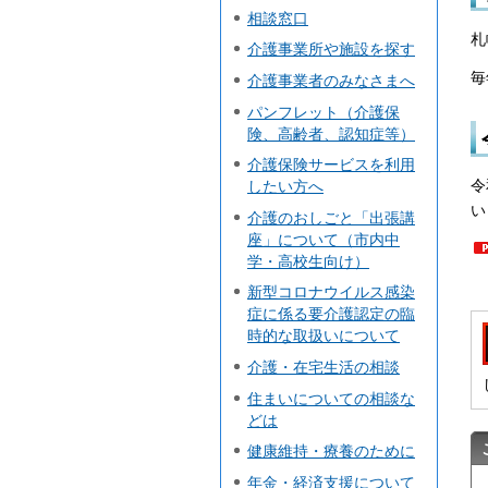
相談窓口
札
介護事業所や施設を探す
毎
介護事業者のみなさまへ
パンフレット（介護保
険、高齢者、認知症等）
介護保険サービスを利用
令
したい方へ
い
介護のおしごと「出張講
座」について（市内中
学・高校生向け）
新型コロナウイルス感染
症に係る要介護認定の臨
時的な取扱いについて
介護・在宅生活の相談
住まいについての相談な
どは
健康維持・療養のために
年金・経済支援について