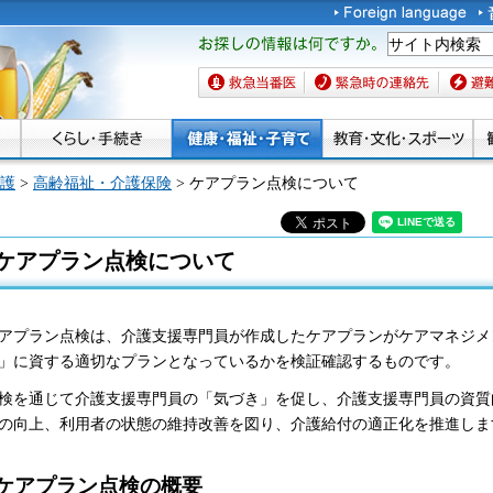
お探しの情報は何です
か。
救急当番医
緊急時の連絡先
避難場
護
>
高齢福祉・介護保険
> ケアプラン点検について
ケアプラン点検について
アプラン点検は、介護支援専門員が作成したケアプランがケアマネジメ
」に資する適切なプランとなっているかを検証確認するものです。
検を通じて介護支援専門員の「気づき」を促し、介護支援専門員の資質
の向上、利用者の状態の維持改善を図り、介護給付の適正化を推進しま
ケアプラン点検の概要