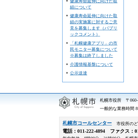
健康寿命延伸に向けた取
組について
健康寿命延伸に向けた取
組の実施案に対するご意
見を募集します（パブリ
ックコメント）
「札幌健康アプリ」の市
民モニター募集について
※募集は終了しました
介護情報基盤について
公示送達
札幌市役所
〒06
一般的な業務時間 8時
札幌市コールセンター
市役所のど
電話：
011-222-4894
ファクス：011-