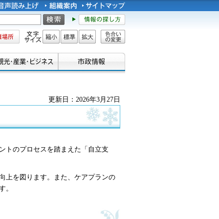
所
文字サイズ
縮小
標準
拡大
色合い
の変更
更新日：2026年3月27日
ントのプロセスを踏まえた「自立支
向上を図ります。また、ケアプランの
す。