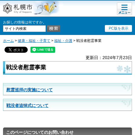
メニュ
札幌市
ー
お探しの情報は何ですか。
PC版を表示
ホーム
>
健康・福祉・子育て
>
福祉・介護
> 戦没者慰霊事業
更新日：2024年7月23日
戦没者慰霊事業
慰霊巡拝の実施について
戦没者追悼式について
このページについてのお問い合わせ