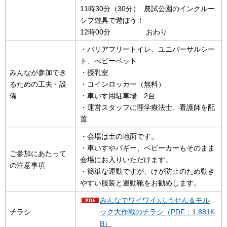
11時30分（30分） 農試公園のインクルー
シブ遊具で遊ぼう！
12時00分 おわり
・バリアフリートイレ、ユニバーサルシー
ト、べビーベット
みんなが参加でき
・授乳室
るための工夫・設
・コインロッカー（無料）
備
・車いす用駐車場 2台
・運営スタッフに理学療法士、看護師を配
置
・会場は土の地面です。
・車いすやバギー、ベビーカーもそのまま
ご参加にあたって
会場にお入りいただけます。
の注意事項
・簡単な運動ですが、けが防止のため動き
やすい服装と運動靴をお勧めします。
みんなでワイワイ♪ふうせん＆モル
チラシ
ック大作戦のチラシ（PDF：1,881K
B）