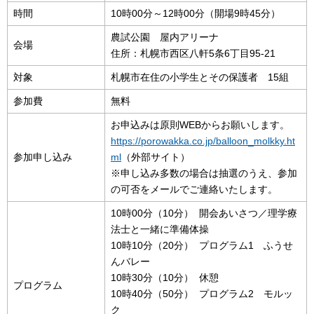
時間
10時00分～12時00分（開場9時45分）
農試公園 屋内アリーナ
会場
住所：札幌市西区八軒5条6丁目95-21
対象
札幌市在住の小学生とその保護者 15組
参加費
無料
お申込みは原則WEBからお願いします。
https://porowakka.co.jp/balloon_molkky.ht
参加申し込み
ml
（外部サイト）
※申し込み多数の場合は抽選のうえ、参加
の可否をメールでご連絡いたします。
10時00分（10分） 開会あいさつ／理学療
法士と一緒に準備体操
10時10分（20分） プログラム1 ふうせ
んバレー
10時30分（10分） 休憩
プログラム
10時40分（50分） プログラム2 モルッ
ク