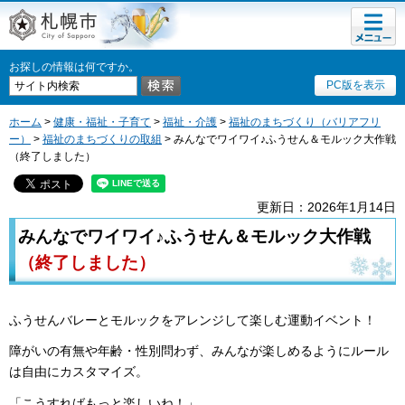
メニュ
札幌市
ー
お探しの情報は何ですか。
PC版を表示
ホーム
>
健康・福祉・子育て
>
福祉・介護
>
福祉のまちづくり（バリアフリ
ー）
>
福祉のまちづくりの取組
> みんなでワイワイ♪ふうせん＆モルック大作戦
（終了しました）
更新日：2026年1月14日
みんなでワイワイ♪ふうせん＆モルック大作戦
（終了しました）
ふうせんバレーとモルックをアレンジして楽しむ運動イベント！
障がいの有無や年齢・性別問わず、みんなが楽しめるようにルール
は自由にカスタマイズ。
「こうすればもっと楽しいね！」