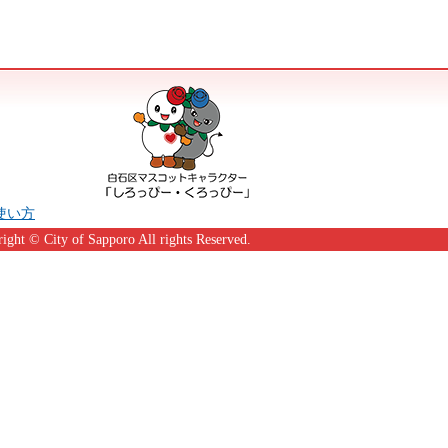
の使い方
ight © City of Sapporo All rights Reserved.