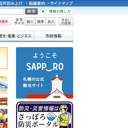
所
文字サイズ
縮小
標準
拡大
色合い
の変更
札幌観光情報サイトようこそさ
っぽろ
防災・災害情報は「さっぽろ防
災ポータル」