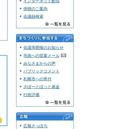
インターネット配信
傍聴のご案内
会議録検索
まちづくり
会議等開催のお知らせ
に参加する
市政への提案メール
みなさまからの声
パブリックコメント
札幌市への寄付
さぽーとほっと基金
行政評価
広
広報さっぽろ
報