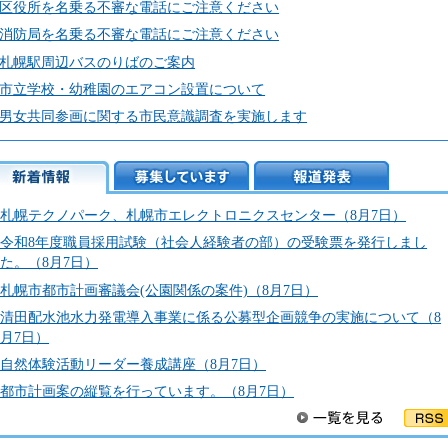
ック
区役所を名乗る不審な電話にご注意ください
消防局を名乗る不審な電話にご注意ください
ス
札幌駅周辺バスのりばのご案内
市立学校・幼稚園のエアコン設置について
男女共同参画に関する市民意識調査を実施します
着情報
募集しています
報道発表
札幌テクノパーク、札幌市エレクトロニクスセンター（8月7日）
令和8年度職員採用試験（社会人経験者の部）の受験票を発行しまし
た。（8月7日）
札幌市都市計画審議会(公園関係の案件)（8月7日）
清田配水池水力発電導入事業に係る公募型企画競争の実施について（8
月7日）
自然体験活動リーダー養成講座（8月7日）
都市計画案の縦覧を行っています。（8月7日）