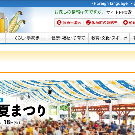
お探しの情報は何です
か。
救急当番医
緊急時の連絡先
避難場