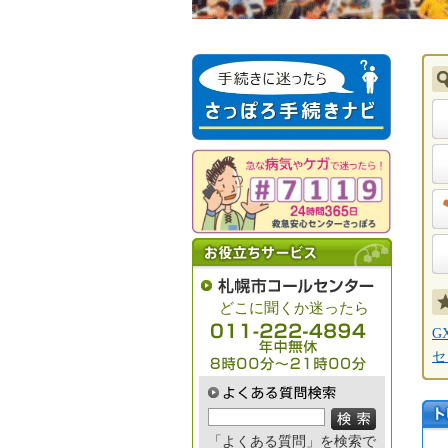
妊
ご
戸
高
お役立ちサ
ービス
どこに聞くか迷ったら
011-222-4894
G
年中無休 8時00分～21時00
セ
分
「よくある質問」を検索で