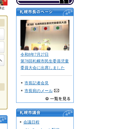
停止
札幌市長の
ページ
令和8年7月27日
第78回札幌市民生委員児童
委員大会に出席しました
市長記者会見
市長宛のメール
札幌市
会議日程
議会