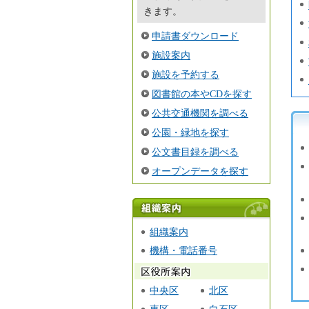
きます。
申請書ダウンロード
施設案内
施設を予約する
図書館の本やCDを探す
公共交通機関を調べる
新
公園・緑地を探す
公文書目録を調べる
オープンデータを探す
組織
組織案内
案内
機構・電話番号
中央区
北区
東区
白石区