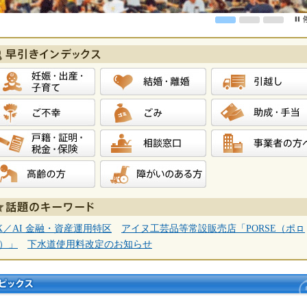
1
2
3
娠・出産・子育て
結婚・離婚
引越し
不幸
ごみ
助成・手当
籍・証明・税金・保険
相談窓口
事業者の方へ
齢者の方へ
障がいのある方へ
X／AI 金融・資産運用特区
アイヌ工芸品等常設販売店「PORSE（ポㇿ
）」
下水道使用料改定のお知らせ
トピ